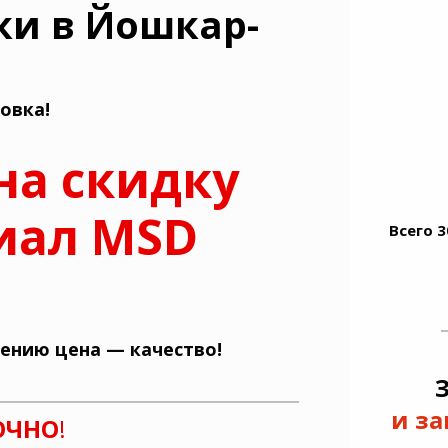
ки в Йошкар-
овка!
на скидку
иал MSD
Всего 
ению цена — качество!
и за
ОЧНО
!