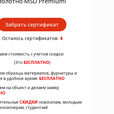
полотно MSD Premium!
Забрать сертификат
Осталось сертификатов:
4
аем стоимость с учетом скидки:
(Это
БЕСПЛАТНО
)
ем образцы материалов, фурнитуры и
я в удобное время
БЕСПЛАТНО
ем на объект и делаем замер
НО
ительные
СКИДКИ
новоселам, молодым
енсионерам, студентам!